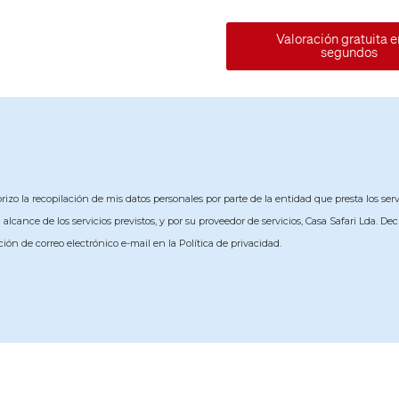
Valoración gratuita e
segundos
izo la recopilación de mis datos personales por parte de la entidad que presta los serv
lcance de los servicios previstos, y por su proveedor de servicios, Casa Safari Lda. 
ión de correo electrónico e-mail en la Política de privacidad.