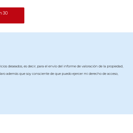
n 30
icios deseados, es decir, para el envío del informe de valoración de la propiedad,
Declaro además que soy consciente de que puedo ejercer mi derecho de acceso,