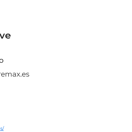
lve
o
remax.es
s/