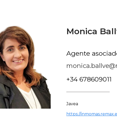
Monica Bal
Agente asociad
monica.ballve@
+34 678609011
Javea
https://inmomas.remax.e