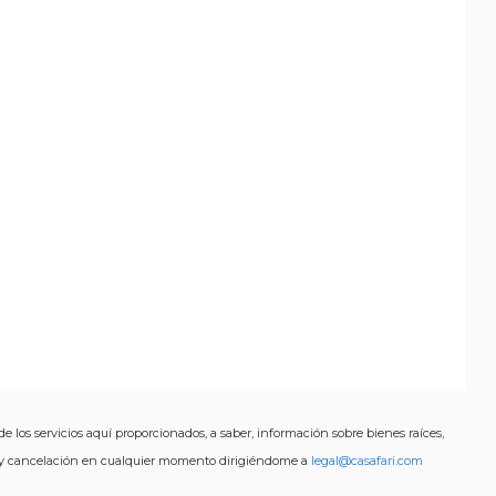
de los servicios aquí proporcionados, a saber, información sobre bienes raíces,
ón y cancelación en cualquier momento dirigiéndome a
legal@casafari.com