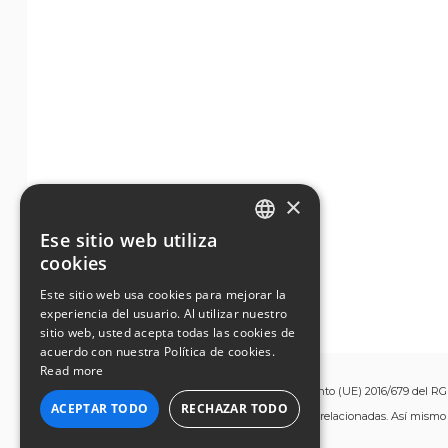
×
Ese sitio web utiliza
ENGLISH
cookies
GERMAN
Este sitio web usa cookies para mejorar la
experiencia del usuario. Al utilizar nuestro
FRENCH
sitio web, usted acepta todas las cookies de
acuerdo con nuestra Política de cookies.
PORTUGUESE
Read more
Para los fines establecidos en el artículo 13 del Reglamento (UE) 2016/679 del RGP
ITALIAN
ACEPTAR TODO
RECHAZAR TODO
valoración de propiedades y oportunidades comerciales relacionadas. Así mismo
SPANISH