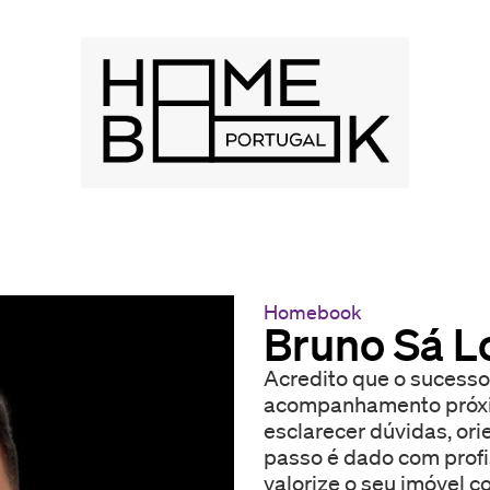
Homebook
Bruno Sá L
Acredito que o sucesso
acompanhamento próxim
esclarecer dúvidas, ori
passo é dado com profissionalismo. S
valorize o seu imóvel c