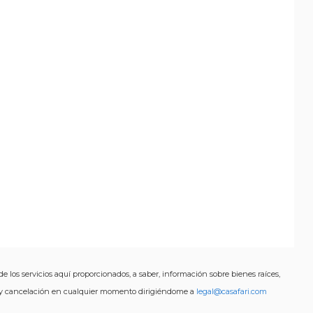
de los servicios aquí proporcionados, a saber, información sobre bienes raíces,
ón y cancelación en cualquier momento dirigiéndome a
legal@casafari.com