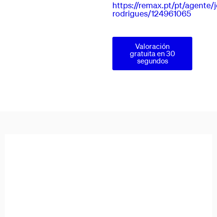
https://remax.pt/pt/agente/
rodrigues/124961065
Valoración
gratuita en 30
segundos