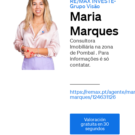
RE/MAX INVESTE-
Grupo Visão
Maria
Marques
Consultora
Imobiliária na zona
de Pombal . Para
informações é só
contatar.
https://remax.pt/agente/mar
marques/124631126
Valoración
gratuita en 30
segundos