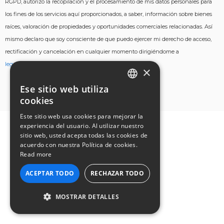
RGPD, autorizo ​​la recopilación y el procesamiento de mis datos personales para
los fines de los servicios aquí proporcionados, a saber, información sobre bienes
raíces, valoración de propiedades y oportunidades comerciales relacionadas. Así
mismo declaro que soy consciente de que puedo ejercer mi derecho de acceso,
rectificación y cancelación en cualquier momento dirigiéndome a
legal@casafari.com
×
Ese sitio web utiliza
ENGLISH
cookies
GERMAN
Este sitio web usa cookies para mejorar la
experiencia del usuario. Al utilizar nuestro
FRENCH
sitio web, usted acepta todas las cookies de
acuerdo con nuestra Política de cookies.
PORTUGUESE
Read more
ITALIAN
ACEPTAR TODO
RECHAZAR TODO
SPANISH
MOSTRAR DETALLES
COOKIES ESTRICTAMENTE
NECESARIAS