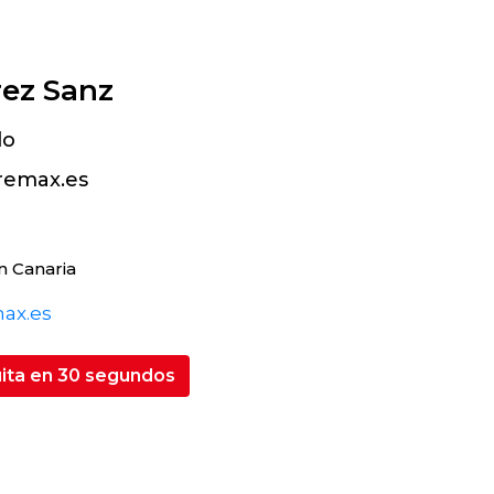
rez Sanz
do
remax.es
n Canaria
max.es
uita en 30 segundos