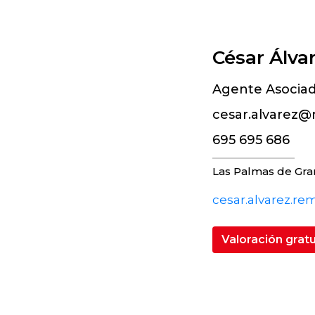
César Álva
Agente Asocia
cesar.alvarez@
695 695 686
Las Palmas de Gra
cesar.alvarez.re
Valoración grat