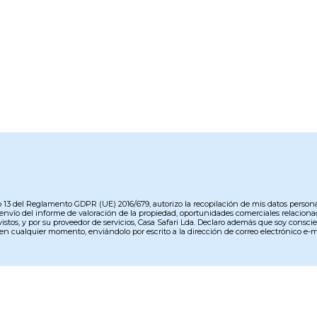
ulo 13 del Reglamento GDPR (UE) 2016/679, autorizo la recopilación de mis datos persona
 el envío del informe de valoración de la propiedad, oportunidades comerciales relacio
evistos, y por su proveedor de servicios, Casa Safari Lda. Declaro además que soy cons
 en cualquier momento, enviándolo por escrito a la dirección de correo electrónico e-ma