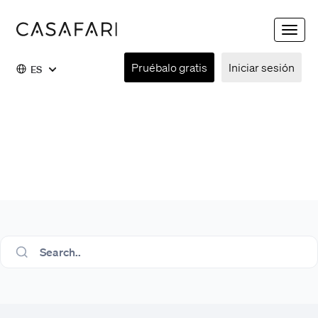
Toggle
naviga
Pruébalo gratis
Iniciar sesión
ES
Search..