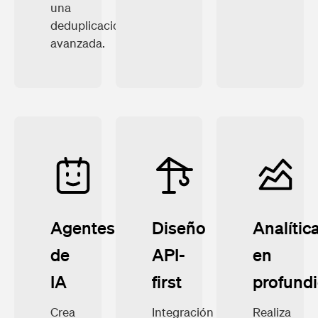
una
deduplicación
avanzada.
Agentes
Diseño
Analític
de
API-
en
IA
first
profund
Crea
Integración
Realiza