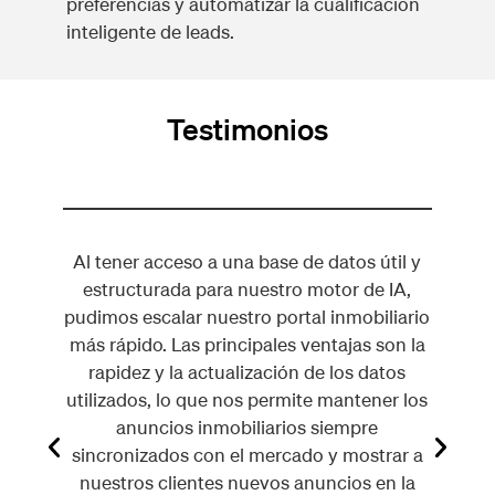
preferencias y automatizar la cualificación
inteligente de leads.
Testimonios
mación
Al tener acceso a una base de datos útil y
Es
ar
estructurada para nuestro motor de IA,
20.0
venta.
pudimos escalar nuestro portal inmobiliario
sei
 el
más rápido. Las principales ventajas son la
poder
o, ya
rapidez y la actualización de los datos
añadi
ra
utilizados, lo que nos permite mantener los
anuncios inmobiliarios siempre
sincronizados con el mercado y mostrar a
nuestros clientes nuevos anuncios en la