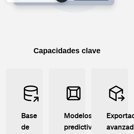
Capacidades clave
Base
Modelos
Exporta
de
predictivos
avanzad