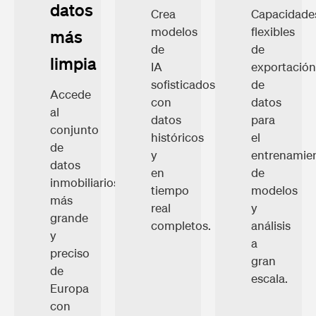
datos
Crea
Capacidade
modelos
flexibles
más
de
de
limpia
IA
exportació
sofisticados
de
Accede
con
datos
al
datos
para
conjunto
históricos
el
de
y
entrenamie
datos
en
de
inmobiliarios
tiempo
modelos
más
real
y
grande
completos.
análisis
y
a
preciso
gran
de
escala.
Europa
con