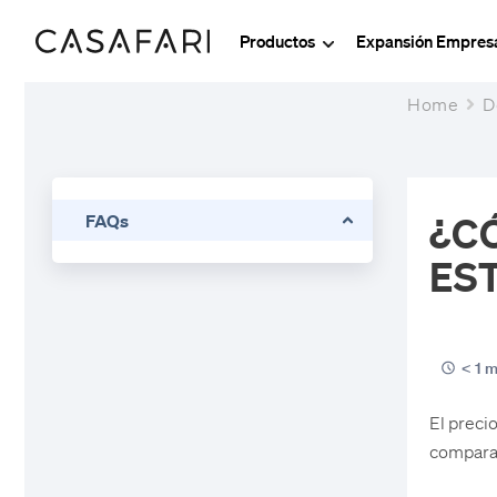
Productos
Expansión Empresa
Home
D
¿C
FAQs
ES
< 1 m
El preci
comparabl