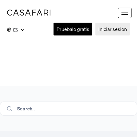
Toggle
naviga
Pruébalo gratis
Iniciar sesión
ES
Search..