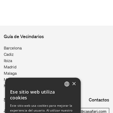
Guía de Vecindarios
Barcelona
Cadiz
Ibiza
Madrid
Malaga
Mallorca
×
Menorca
Ese sitio web utiliza
ENGLISH
cookies
Site map
Contactos
GERMAN
Este sitio web usa cookies para mejorar la
experiencia del usuario. Al utilizar nuestro
¿Cómo funciona?
commercial@casafari.com