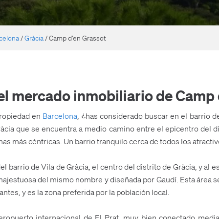
celona
/
Gràcia
/
Camp d’en Grassot
del mercado inmobiliario de Camp
propiedad en
Barcelona
, ¿has considerado buscar en el barrio 
ràcia que se encuentra a medio camino entre el epicentro del dis
zonas más céntricas. Un barrio tranquilo cerca de todos los atracti
 barrio de Vila de Gràcia, el centro del distrito de Gràcia, y al e
 majestuosa del mismo nombre y diseñada por Gaudí. Esta área se
antes, y es la zona preferida por la población local.
eropuerto internacional de El Prat, muy bien conectado median