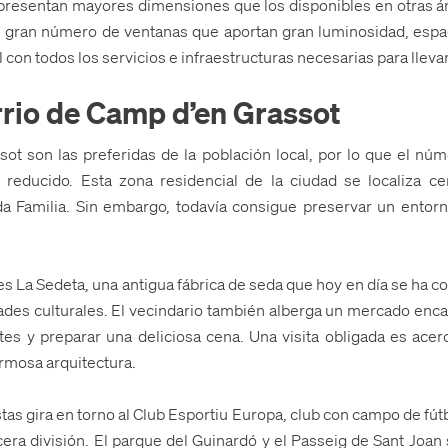
 presentan mayores dimensiones que los disponibles en otras ár
n gran número de ventanas que aportan gran luminosidad, espa
on todos los servicios e infraestructuras necesarias para llevar
rrio de Camp d’en Grassot
 son las preferidas de la población local, por lo que el núme
 reducido. Esta zona residencial de la ciudad se localiza c
da Familia. Sin embargo, todavía consigue preservar un entor
es La Sedeta, una antigua fábrica de seda que hoy en día se ha co
ades culturales. El vecindario también alberga un mercado encan
es y preparar una deliciosa cena. Una visita obligada es acerc
rmosa arquitectura.
tas gira en torno al Club Esportiu Europa, club con campo de fút
era división. El parque del Guinardó y el Passeig de Sant Joan 