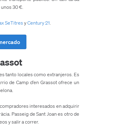
 unos 30 €.
x SeTitres
y
Century 21
.
 mercado
rassot
es tanto locales como extranjeros. Es
arrio de Camp d’en Grassot ofrece un
celona.
 compradores interesados en adquirir
ràcia. Passeig de Sant Joan es otro de
s y salir a correr.