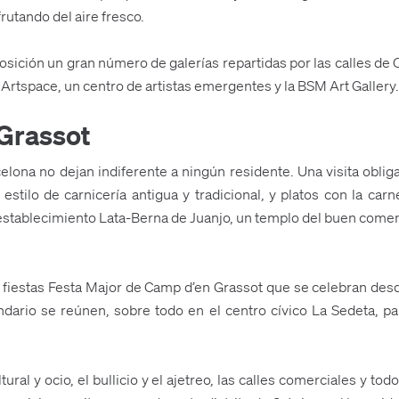
frutando del aire fresco.
osición un gran número de galerías repartidas por las calles de
Artspace, un centro de artistas emergentes y la BSM Art Gallery.
 Grassot
lona no dejan indiferente a ningún residente. Una visita oblig
estilo de carnicería antigua y tradicional, y platos con la ca
establecimiento Lata-Berna de Juanjo, un templo del buen comer 
s fiestas Festa Major de Camp d’en Grassot que se celebran desd
indario se reúnen, sobre todo en el centro cívico La Sedeta, 
tural y ocio, el bullicio y el ajetreo, las calles comerciales y t