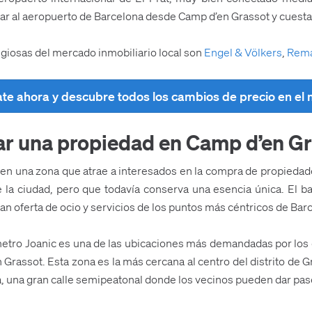
r al aeropuerto de Barcelona desde Camp d’en Grassot y cuesta
igiosas del mercado inmobiliario local son
Engel & Völkers
,
Rema
ate ahora y descubre todos los cambios de precio en el
r una propiedad en Camp d’en G
do en una zona que atrae a interesados en la compra de propiedad
e la ciudad, pero que todavía conserva una esencia única. El b
ran oferta de ocio y servicios de los puntos más céntricos de Bar
metro Joanic es una de las ubicaciones más demandadas por los
rassot. Esta zona es la más cercana al centro del distrito de G
 una gran calle semipeatonal donde los vecinos pueden dar paseo