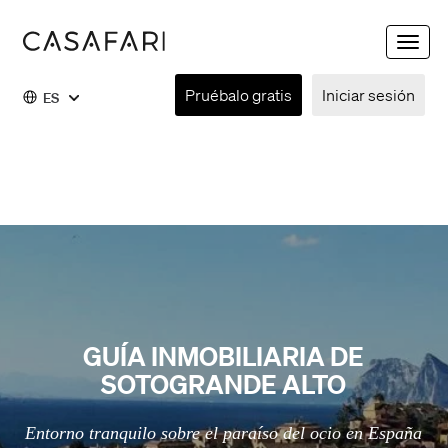
Toggle
naviga
Pruébalo gratis
Iniciar sesión
ES
GUÍA INMOBILIARIA DE
SOTOGRANDE ALTO
Entorno tranquilo sobre el paraíso del ocio en España