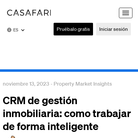
Toggle
naviga
Pruébalo gratis
Iniciar sesión
ES
noviembre 13, 2023
-
Property Market Insights
CRM de gestión
inmobiliaria: como trabajar
de forma inteligente