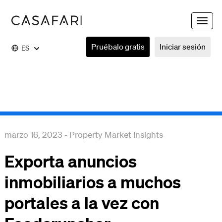
Toggle
naviga
Pruébalo gratis
Iniciar sesión
ES
marzo 16, 2023
-
Property Market Insights
Exporta anuncios
inmobiliarios a muchos
portales a la vez con