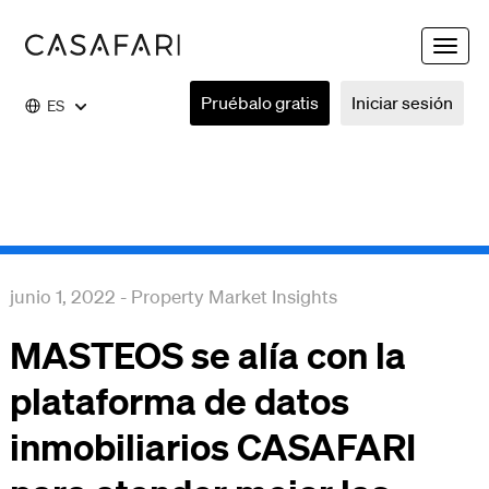
Toggle
naviga
Pruébalo gratis
Iniciar sesión
ES
junio 1, 2022
-
Property Market Insights
MASTEOS se alía con la
plataforma de datos
inmobiliarios CASAFARI