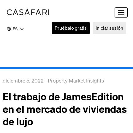
Toggle
naviga
Pruébalo gratis
Iniciar sesión
ES
diciembre 5, 2022
-
Property Market Insights
El trabajo de JamesEdition
en el mercado de viviendas
de lujo