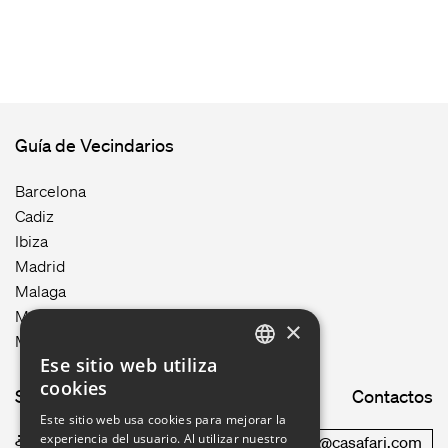
Guía de Vecindarios
Barcelona
Cadiz
Ibiza
Madrid
Malaga
Mallorca
×
Menorca
Ese sitio web utiliza
ENGLISH
cookies
Site map
Contactos
GERMAN
Este sitio web usa cookies para mejorar la
experiencia del usuario. Al utilizar nuestro
¿Cómo funciona?
commercial@casafari.com