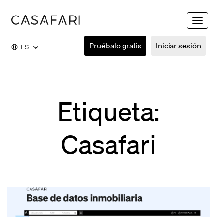
Toggle
naviga
Pruébalo gratis
Iniciar sesión
ES
Etiqueta:
Casafari