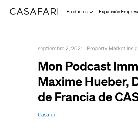
Productos
Expansión Empresa
septiembre 2, 2021
-
Property Market Insig
Mon Podcast Imm
Maxime Hueber, D
de Francia de CA
Casafari