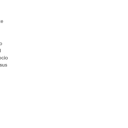
te
o
l
ocio
 sus