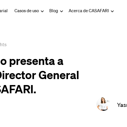
rial
Casos de uso
Blog
Acerca de CASAFARI
hts
o presenta a
irector General
SAFARI.
Yas