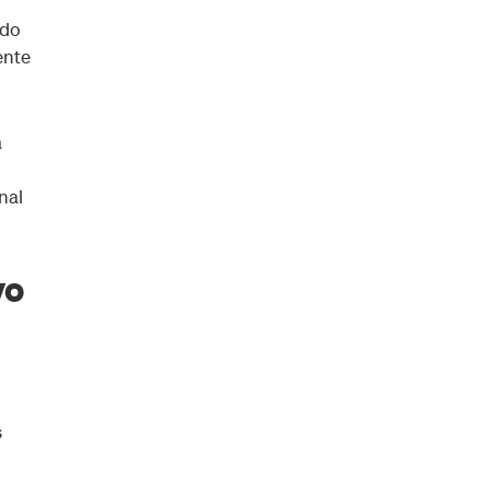
odo
ente
a
nal
vo
s