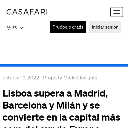
Toggle
naviga
Pruébalo gratis
Iniciar sesión
ES
octubre 19, 2022
-
Property Market Insights
Lisboa supera a Madrid,
Barcelona y Milán y se
convierte en la capital más