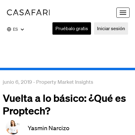
Toggle
naviga
Pruébalo gratis
Iniciar sesión
ES
junio 6, 2019
-
Property Market Insights
Vuelta a lo básico: ¿Qué es
Proptech?
Yasmin Narcizo