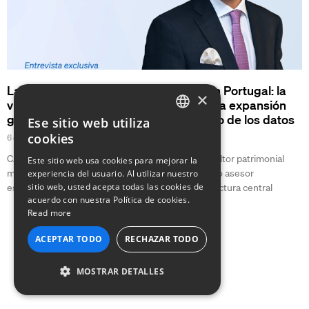
La nueva era del sector inmobiliario en Portugal: la
×
visión de Hugo Santos-Ferreira sobre la expansión
global, las tendencias de lujo y el futuro de los datos
Ese sitio web utiliza
ENGLISH
cookies
6 de marzo de 2026
GERMAN
CASAFARI Agentic AI: Escalar la cartera del consultor patrimonial
Este sitio web usa cookies para mejorar la
moderno En sintonía con la visión del agente como asesor
experiencia del usuario. Al utilizar nuestro
FRENCH
sitio web, usted acepta todas las cookies de
estratégico, CASAFARI Agentic AI es la infraestructura central
acuerdo con nuestra Política de cookies.
PORTUGUESE
Read more
ITALIAN
ACEPTAR TODO
RECHAZAR TODO
SPANISH
MOSTRAR DETALLES
COOKIES ESTRICTAMENTE
NECESARIAS