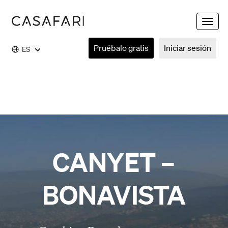
Toggle
naviga
Pruébalo gratis
Iniciar sesión
ES
CANYET –
BONAVISTA