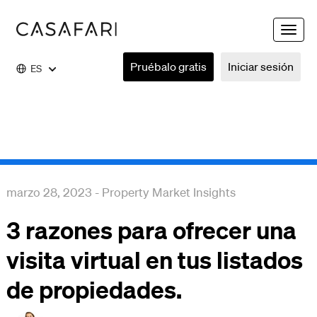
Toggle
naviga
Pruébalo gratis
Iniciar sesión
ES
marzo 28, 2023
-
Property Market Insights
3 razones para ofrecer una
visita virtual en tus listados
de propiedades.