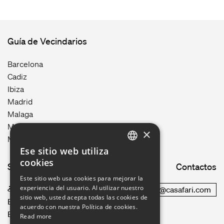
Guía de Vecindarios
Barcelona
Cadiz
Ibiza
Madrid
Malaga
Mallorca
×
Menorca
Ese sitio web utiliza
ENGLISH
cookies
Site map
Contactos
GERMAN
Este sitio web usa cookies para mejorar la
experiencia del usuario. Al utilizar nuestro
¿Cómo funciona?
commercial@casafari.com
FRENCH
sitio web, usted acepta todas las cookies de
Blog
acuerdo con nuestra Política de cookies.
Empleo
PORTUGUESE
Read more