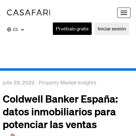
Toggle
naviga
Pruébalo gratis
Iniciar sesión
ES
julio 28, 2022
-
Property Market Insights
Coldwell Banker España:
datos inmobiliarios para
potenciar las ventas