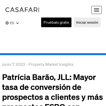
Toggle
naviga
Pruébalo gratis
Iniciar sesión
ES
junio 7, 2022
-
Property Market Insights
Patrícia Barão, JLL: Mayor
tasa de conversión de
prospectos a clientes y más