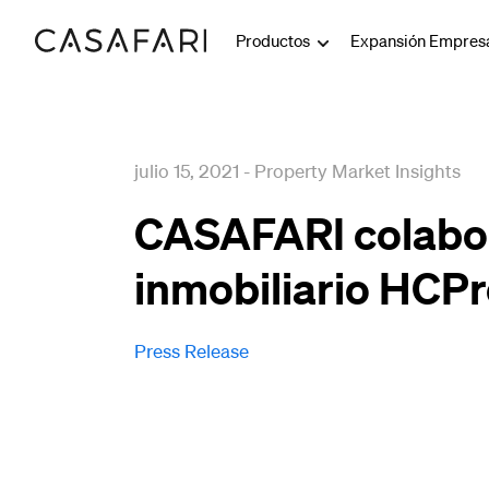
Productos
Expansión Empresa
julio 15, 2021
-
Property Market Insights
CASAFARI colabo
inmobiliario HCP
Press Release