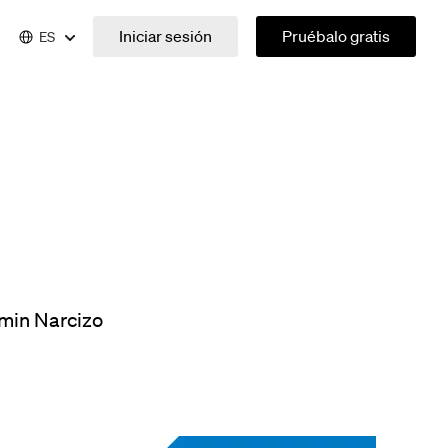
Iniciar sesión
Pruébalo gratis
ES
min Narcizo