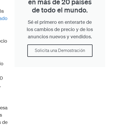
en más de 20 países
de todo el mundo.
és
cado
Sé el primero en enterarte de
los cambios de precio y de los
anuncios nuevos y vendidos.
ecio
Solicita una Demostración
do
00
.
resa
s
s de