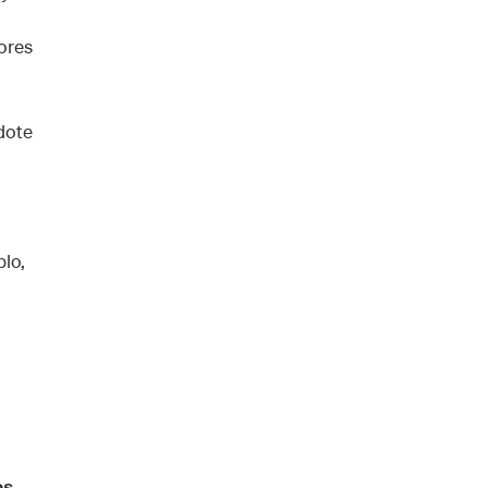
ores
dote
lo,
os