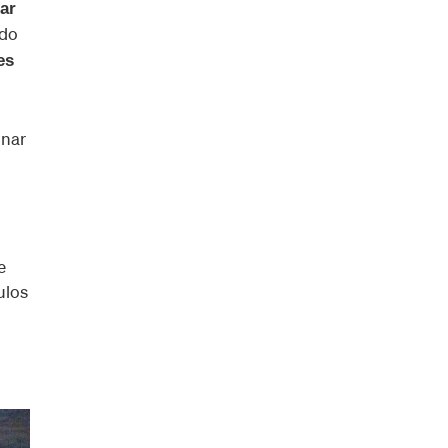
ar
ndo
es
inar
e
ulos