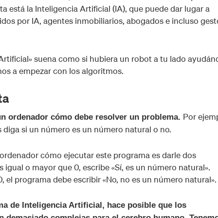
ta está la Inteligencia Artificial (IA), que puede dar lugar a
dos por IA, agentes inmobiliarios, abogados e incluso gest
 Artificial» suena como si hubiera un robot a tu lado ayudán
amos a empezar con los algoritmos.
ta
Por ejemp
 un ordenador cómo debe resolver un problema.
diga si un número es un número natural o no.
al ordenador cómo ejecutar este programa es darle dos
s igual o mayor que 0, escribe «Sí, es un número natural».
, el programa debe escribir «No, no es un número natural».
ma de Inteligencia Artificial, hace posible que los
on demasiado complejas para el cerebro humano. Tenem